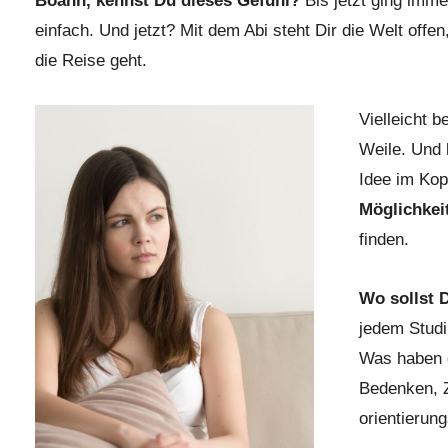
Boahh, kennst Du dieses Gefühl?
Bis jetzt ging imme
einfach. Und jetzt? Mit dem Abi steht Dir die Welt offen
die Reise geht.
Vielleicht b
Weile. Und 
Idee im Kop
Möglichkei
finden.
Wo sollst 
jedem Studi
Was haben d
Bedenken, Z
orientierun