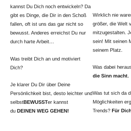
kannst Du Dich noch entwickeln? Da
Wirklich nie war
gibt es Dinge, die Dir in den Schoß
größer, die Welt
fallen, oft ist uns das gar nicht so
mitzugestalten. 
bewusst. Anderes erreichst Du nur
sein! Mit seinen 
durch harte Arbeit…
seinem Platz.
Was treibt Dich an und motiviert
Was dabei hera
Dich?
die Sinn macht.
Je klarer Du Dir über Deine
Was tut sich da 
Persönlichkeit bist, desto leichter und
Möglichkeiten er
selbst
BEWUSST
er kannst
Trends?
Für Dich
du
DEINEN WEG GEHEN!