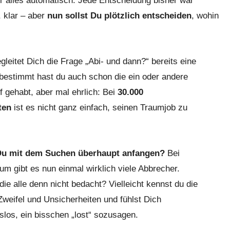
r alles automatisch. Jede Entscheidung bisher war
, klar – aber
nun sollst Du plötzlich entscheiden
, wohin
egleitet Dich die Frage „Abi- und dann?“ bereits eine
bestimmt hast du auch schon die ein oder andere
f gehabt, aber mal ehrlich: Bei
30.000
ten
ist es nicht ganz einfach, seinen Traumjob zu
Du mit dem Suchen überhaupt anfangen?
Bei
um gibt es nun einmal wirklich viele Abbrecher.
ie alle denn nicht bedacht? Vielleicht kennst du die
weifel und Unsicherheiten und fühlst Dich
gslos, ein bisschen „lost“ sozusagen.