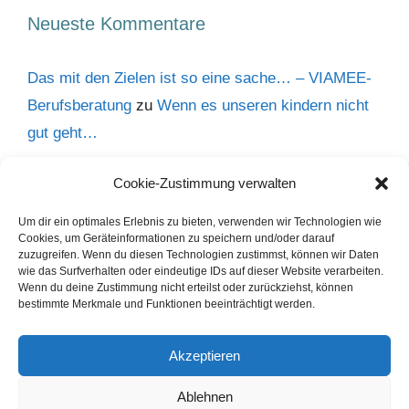
Neueste Kommentare
Das mit den Zielen ist so eine sache… – VIAMEE-
Berufsberatung
zu
Wenn es unseren kindern nicht
gut geht…
Raus aus der Komfortzone - Ernährungssachen
zu
Cookie-Zustimmung verwalten
Wenn es unseren kindern nicht gut geht…
Um dir ein optimales Erlebnis zu bieten, verwenden wir Technologien wie
Inken Revenstorff
zu
Warum ich es liebe,
Cookies, um Geräteinformationen zu speichern und/oder darauf
zuzugreifen. Wenn du diesen Technologien zustimmst, können wir Daten
Abiturienten bei der Berufsorientierung zu begleiten!
wie das Surfverhalten oder eindeutige IDs auf dieser Website verarbeiten.
Wenn du deine Zustimmung nicht erteilst oder zurückziehst, können
Cornelia Biesenthal
zu
Warum ich es liebe,
bestimmte Merkmale und Funktionen beeinträchtigt werden.
Abiturienten bei der Berufsorientierung zu begleiten!
Hannes
zu
Warum ich es liebe, Abiturienten bei der
Akzeptieren
Berufsorientierung zu begleiten!
Ablehnen