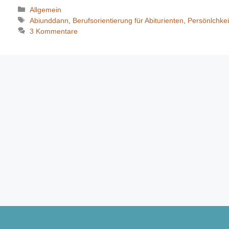
Kategorien
Allgemein
Schlagwörter
Abiunddann
,
Berufsorientierung für Abiturienten
,
Persönlchkei
3 Kommentare