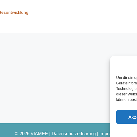
tesentwicklung
Um dir ein o
Geräteinfor
Technologien
dieser Websi
können best
Akz
© 2026 VIAMEE |
Datenschutzerklärung
|
Impressum