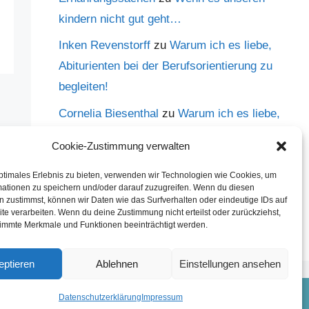
kindern nicht gut geht…
Inken Revenstorff
zu
Warum ich es liebe,
Abiturienten bei der Berufsorientierung zu
begleiten!
Cornelia Biesenthal
zu
Warum ich es liebe,
Abiturienten bei der Berufsorientierung zu
Cookie-Zustimmung verwalten
begleiten!
ptimales Erlebnis zu bieten, verwenden wir Technologien wie Cookies, um
Hannes
zu
Warum ich es liebe,
mationen zu speichern und/oder darauf zuzugreifen. Wenn du diesen
 zustimmst, können wir Daten wie das Surfverhalten oder eindeutige IDs auf
Abiturienten bei der Berufsorientierung zu
te verarbeiten. Wenn du deine Zustimmung nicht erteilst oder zurückziehst,
begleiten!
immte Merkmale und Funktionen beeinträchtigt werden.
eptieren
Ablehnen
Einstellungen ansehen
Datenschutzerklärung
Impressum