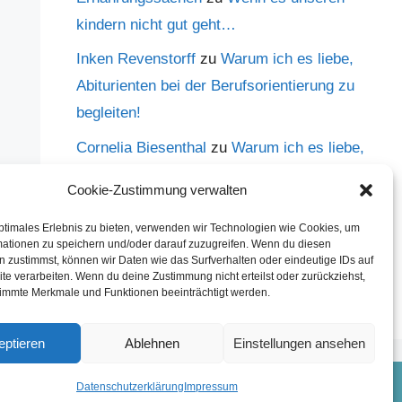
kindern nicht gut geht…
Inken Revenstorff
zu
Warum ich es liebe,
Abiturienten bei der Berufsorientierung zu
begleiten!
Cornelia Biesenthal
zu
Warum ich es liebe,
Abiturienten bei der Berufsorientierung zu
Cookie-Zustimmung verwalten
begleiten!
ptimales Erlebnis zu bieten, verwenden wir Technologien wie Cookies, um
Hannes
zu
Warum ich es liebe,
mationen zu speichern und/oder darauf zuzugreifen. Wenn du diesen
 zustimmst, können wir Daten wie das Surfverhalten oder eindeutige IDs auf
Abiturienten bei der Berufsorientierung zu
te verarbeiten. Wenn du deine Zustimmung nicht erteilst oder zurückziehst,
begleiten!
immte Merkmale und Funktionen beeinträchtigt werden.
eptieren
Ablehnen
Einstellungen ansehen
Datenschutzerklärung
Impressum