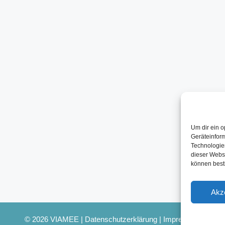
Um dir ein o
Geräteinfor
Technologien
dieser Websi
können best
Akz
© 2026 VIAMEE |
Datenschutzerklärung
|
Impressum